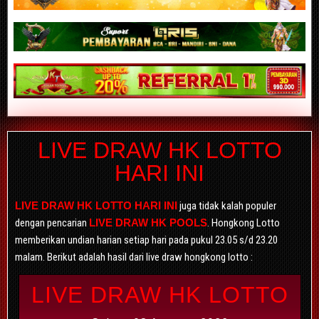
LIVE DRAW HK LOTTO
HARI INI
LIVE DRAW HK LOTTO HARI INI
juga tidak kalah populer
dengan pencarian
LIVE DRAW HK POOLS
. Hongkong Lotto
memberikan undian harian setiap hari pada pukul 23.05 s/d 23.20
malam. Berikut adalah hasil dari live draw hongkong lotto :
LIVE DRAW HK LOTTO